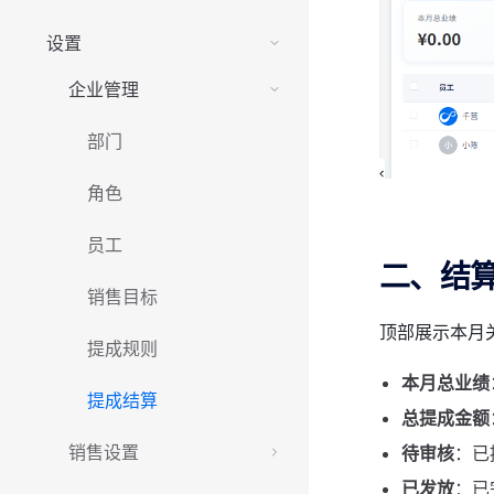
设置
企业管理
部门
角色
员工
二、结
销售目标
顶部展示本月
提成规则
本月总业绩
提成结算
总提成金额
销售设置
待审核
：已
已发放
：已