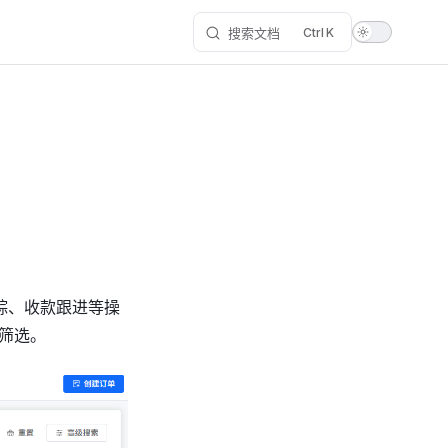
搜索文档
K
踪、收款跟进等操
筛选。