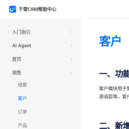
千营CRM帮助中心
Skip to content
Sidebar Navigation
入门指引
客户
AI Agent
首页
一、功
销售
线索
客户模块用于
源追踪等。客
客户
订单
二、新
产品