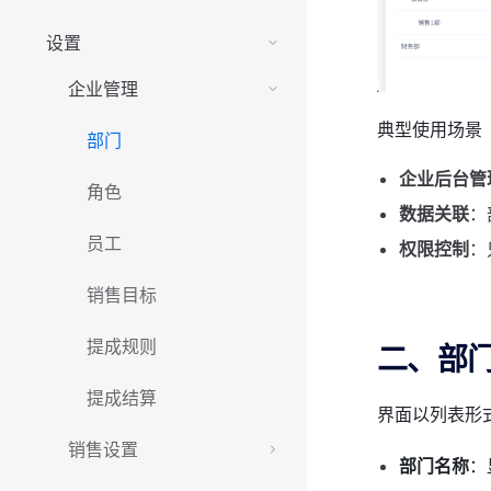
设置
企业管理
典型使用场景
部门
企业后台管
角色
数据关联
：
员工
权限控制
：
销售目标
提成规则
二、部
提成结算
界面以列表形
销售设置
部门名称
：